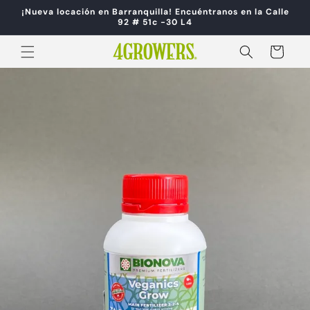
Ir
¡Nueva locación en Barranquilla! Encuéntranos en la Calle
directamente
92 # 51c -30 L4
al contenido
Carrito