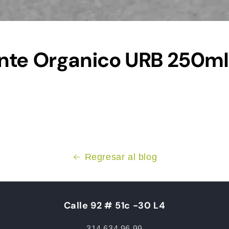
ante Organico URB 250ml
Regresar al blog
Calle 92 # 51c -30 L4
314 634 96 99