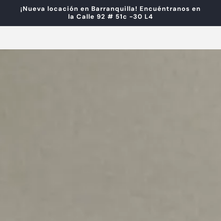
¡Nueva locación en Barranquilla! Encuéntranos en
la Calle 92 # 51c -30 L4