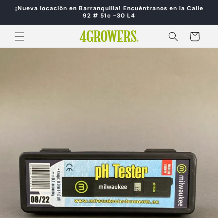
Ir
¡Nueva locación en Barranquilla! Encuéntranos en la Calle
directamente
92 # 51c -30 L4
al contenido
Carrito