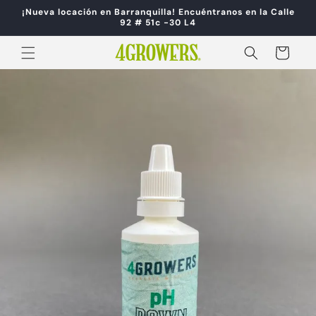
Ir
¡Nueva locación en Barranquilla! Encuéntranos en la Calle
directamente
92 # 51c -30 L4
al contenido
Carrito