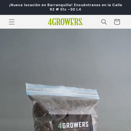
Ir
¡Nueva locación en Barranquilla! Encuéntranos en la Calle
directamente
92 # 51c -30 L4
al contenido
Carrito