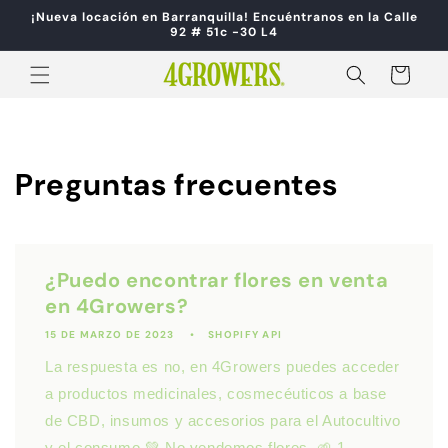
Ir
¡Nueva locación en Barranquilla! Encuéntranos en la Calle
directamente
92 # 51c -30 L4
al contenido
Carrito
Preguntas frecuentes
¿Puedo encontrar flores en venta
en 4Growers?
15 DE MARZO DE 2023
SHOPIFY API
La respuesta es no, en 4Growers puedes acceder
a productos medicinales, cosmecéuticos a base
de CBD, insumos y accesorios para el Autocultivo
y el consumo.💚 No vendemos flores. 🌱 1...