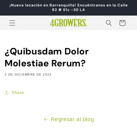
Ir
¡Nueva locación en Barranquilla! Encuéntranos en la Calle
directamente
92 # 51c -30 L4
al contenido
Carrito
¿Quibusdam Dolor
Molestiae Rerum?
2 DE DICIEMBRE DE 2022
Share
Regresar al blog