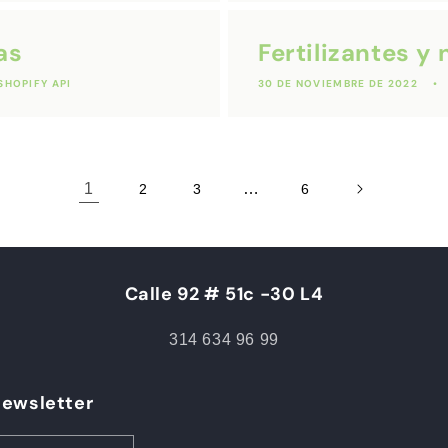
as
Fertilizantes y 
SHOPIFY API
30 DE NOVIEMBRE DE 2022
1
…
2
3
6
Calle 92 # 51c -30 L4
314 634 96 99
Newsletter