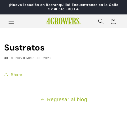
Ir
¡Nueva locación en Barranquilla! Encuéntranos en la Calle
directamente
92 # 51c -30 L4
al contenido
Carrito
Sustratos
30 DE NOVIEMBRE DE 2022
Share
Regresar al blog