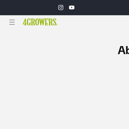
Ir
directamente
Instagram
YouTube
al contenido
Ir
direc
A
a la
inform
del pr