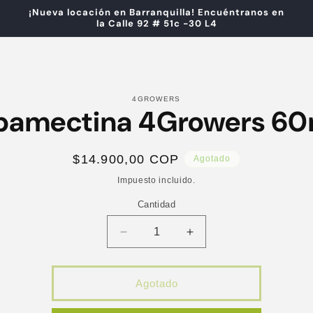
¡Nueva locación en Barranquilla! Encuéntranos en
la Calle 92 # 51c -30 L4
tamente
4GROWERS
bamectina 4Growers 60
ación
oducto
Precio
$14.900,00 COP
Agotado
habitual
Impuesto incluido.
Cantidad
Reducir
Aumentar
cantidad
cantidad
para
para
Abamectina
Abamectina
Agotado
4Growers
4Growers
60ml
60ml