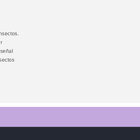
nsectos.
r
 señal
sectos