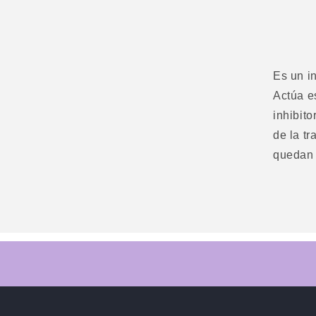
Es un i
Actúa e
inhibit
de la t
quedan 