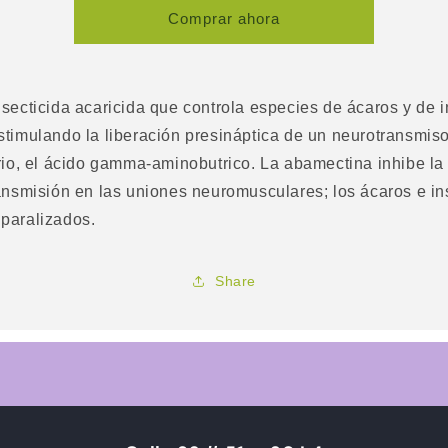
Comprar ahora
nsecticida acaricida que controla especies de ácaros y de i
stimulando la liberación presináptica de un neurotransmiso
orio, el ácido gamma-aminobutrico. La abamectina inhibe la
ransmisión en las uniones neuromusculares; los ácaros e in
paralizados.
Share