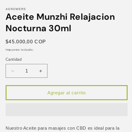
Abrir
elemento
multimedia
4GROWERS
Aceite Munzhi Relajacion
1
en
una
Nocturna 30ml
ventana
modal
Precio
$45.000,00 COP
habitual
Impuesto incluido.
Cantidad
Reducir
Aumentar
cantidad
cantidad
para
para
Aceite
Aceite
Agregar al carrito
Munzhi
Munzhi
Relajacion
Relajacion
Nocturna
Nocturna
30ml
30ml
Nuestro Aceite para masajes con CBD es ideal para la