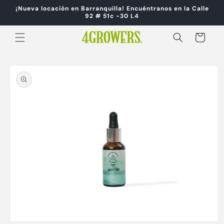
Ir
¡Nueva locación en Barranquilla! Encuéntranos en la Calle
directamente
92 # 51c -30 L4
al contenido
Carrito
Ir
directamente
a la
información
del producto