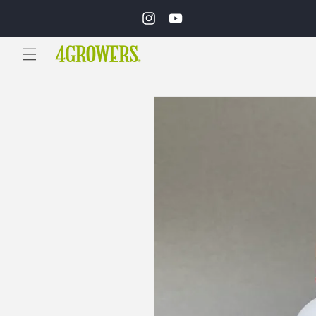
Ir
directamente
Instagram
YouTube
al contenido
Ir
directamente
a la
información
del producto