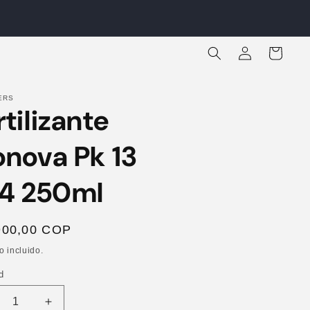
Iniciar
Carrito
sesión
ERS
rtilizante
onova Pk 13
14 250ml
io
900,00 COP
ual
o incluido.
d
ucir
Aumentar