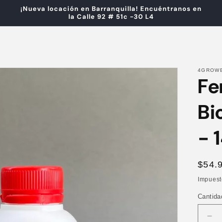
¡Nueva locación en Barranquilla! Encuéntranos en
la Calle 92 # 51c -30 L4
4GROW
Fe
Bi
- 
Prec
$54.
habit
Impuest
Cantida
Red