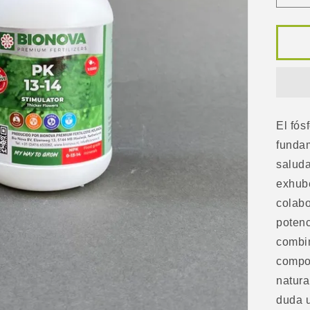
can
par
Fer
Bi
Pk
13
-
14
El fós
25
fundam
saluda
exhube
colab
potenc
combi
compo
natura
duda u