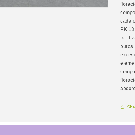
florac
compo
cada c
PK 13-
fertil
puros 
exceso
elemen
comple
florac
absorc
Sha