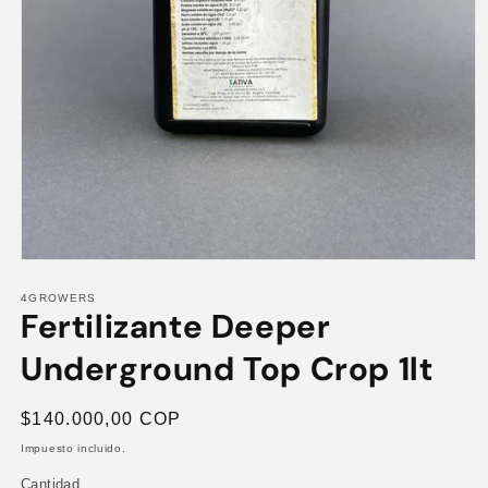
Abrir
elemento
multimedia
4GROWERS
Fertilizante Deeper
1
en
una
Underground Top Crop 1lt
ventana
modal
Precio
$140.000,00 COP
habitual
Impuesto incluido.
Cantidad