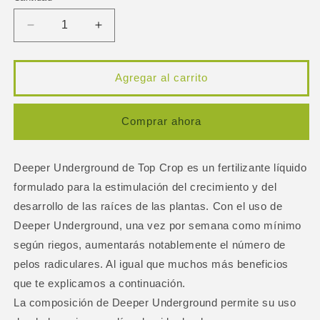
Reducir
Aumentar
cantidad
cantidad
para
para
Fertilizante
Fertilizante
Agregar al carrito
Deeper
Deeper
Underground
Underground
Top
Top
Comprar ahora
Crop
Crop
1lt
1lt
Deeper Underground de Top Crop es un fertilizante líquido
formulado para la estimulación del crecimiento y del
desarrollo de las raíces de las plantas. Con el uso de
Deeper Underground, una vez por semana como mínimo
según riegos, aumentarás notablemente el número de
pelos radiculares. Al igual que muchos más beneficios
que te explicamos a continuación.
La composición de Deeper Underground permite su uso