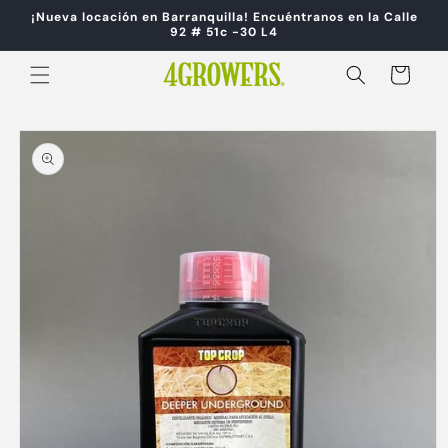
Ir
¡Nueva locación en Barranquilla! Encuéntranos en la Calle
directamente
92 # 51c -30 L4
al contenido
Carrito
Ir
directamente
a la
información
del producto