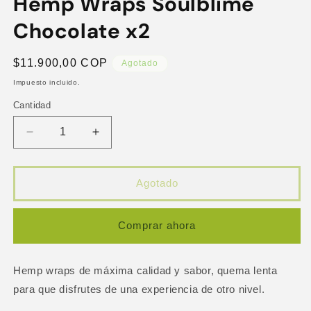
Hemp Wraps Soulblime
en
una
Chocolate x2
ventana
modal
Precio
$11.900,00 COP
Agotado
habitual
Impuesto incluido.
Cantidad
Reducir
Aumentar
cantidad
cantidad
para
para
Hemp
Hemp
Agotado
Wraps
Wraps
Soulblime
Soulblime
Chocolate
Chocolate
Comprar ahora
x2
x2
Hemp wraps de máxima calidad y sabor, quema lenta
para que disfrutes de una experiencia de otro nivel.