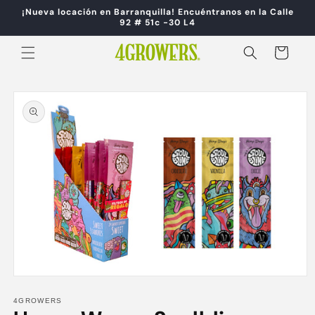
Ir
¡Nueva locación en Barranquilla! Encuéntranos en la Calle
directamente
92 # 51c -30 L4
al contenido
Carrito
Ir
directamente
a la
información
del producto
Abrir
elemento
multimedia
4GROWERS
1