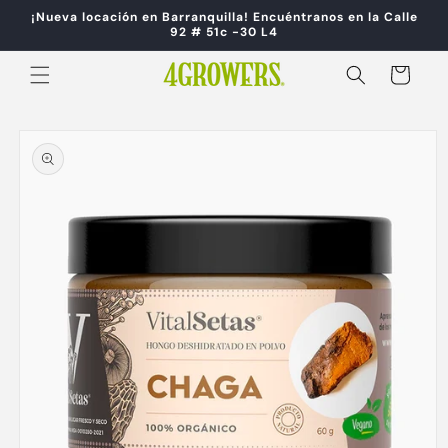
Ir
¡Nueva locación en Barranquilla! Encuéntranos en la Calle
directamente
92 # 51c -30 L4
al contenido
Carrito
Ir
directamente
a la
información
del producto