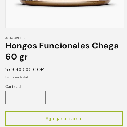
Abrir
elemento
multimedia
4GROWERS
Hongos Funcionales Chaga
1
en
una
60 gr
ventana
modal
Precio
$79.900,00 COP
habitual
Impuesto incluido.
Cantidad
Reducir
Aumentar
cantidad
cantidad
para
para
Hongos
Hongos
Agregar al carrito
Funcionales
Funcionales