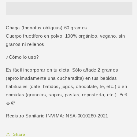
Chaga
Chaga
60
60
gr
gr
Chaga (Inonotus obliquus) 60 gramos
Cuerpo fructífero en polvo. 100% orgánico, vegano, sin
granos ni rellenos.
¿Cómo lo uso?
Es fácil incorporar en tu dieta. Sólo añade 2 gramos
(aproximadamente una cucharadita) en tus bebidas
habituales (café, batidos, jugos, chocolate, té, etc.) o en
comidas (granolas, sopas, pastas, repostería, etc.). ☕️🥤
🥗🥐
Registro Sanitario INVIMA: NSA-0010280-2021
Share