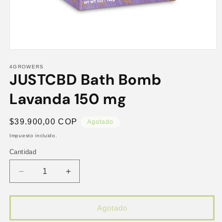
Abrir
elemento
multimedia
4GROWERS
JUSTCBD Bath Bomb
1
en
una
Lavanda 150 mg
ventana
modal
Precio
$39.900,00 COP
Agotado
habitual
Impuesto incluido.
Cantidad
Reducir
Aumentar
cantidad
cantidad
para
para
JUSTCBD
JUSTCBD
Agotado
Bath
Bath