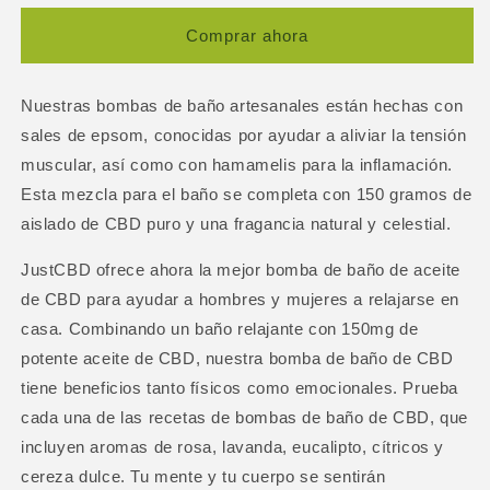
Bomb
Bomb
Lavanda
Lavanda
Comprar ahora
150
150
mg
mg
Nuestras bombas de baño artesanales están hechas con
sales de epsom, conocidas por ayudar a aliviar la tensión
muscular, así como con hamamelis para la inflamación.
Esta mezcla para el baño se completa con 150 gramos de
aislado de CBD puro y una fragancia natural y celestial.
JustCBD ofrece ahora la mejor bomba de baño de aceite
de CBD para ayudar a hombres y mujeres a relajarse en
casa. Combinando un baño relajante con 150mg de
potente aceite de CBD, nuestra bomba de baño de CBD
tiene beneficios tanto físicos como emocionales. Prueba
cada una de las recetas de bombas de baño de CBD, que
incluyen aromas de rosa, lavanda, eucalipto, cítricos y
cereza dulce. Tu mente y tu cuerpo se sentirán