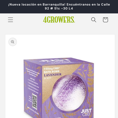
Ir
¡Nueva locación en Barranquilla! Encuéntranos en la Calle
directamente
92 # 51c -30 L4
al contenido
Carrito
Ir
directamente
a la
información
del producto