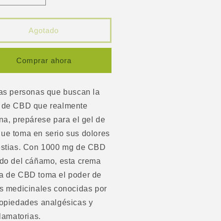
tidad
cantidad
a
para
STCBD
JUSTCBD
Agotado
ra
Ultra
n
Pain
ief
Relief
Comprar ahora
l
Gel
00
1000
mg
as personas que buscan la
4
 de CBD que realmente
oz
na, prepárese para el gel de
ue toma en serio sus dolores
estias. Con 1000 mg de CBD
ado del cáñamo, esta crema
a de CBD toma el poder de
s medicinales conocidas por
ropiedades analgésicas y
flamatorias.