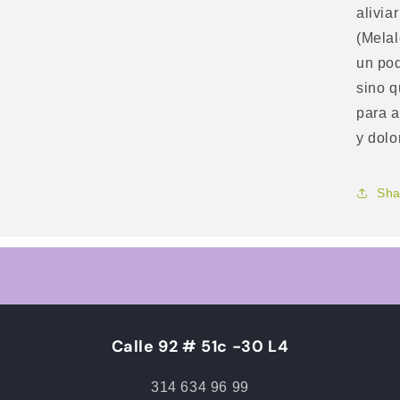
aliviar
(Melal
un pod
sino 
para a
y dolo
Sha
Calle 92 # 51c -30 L4
314 634 96 99