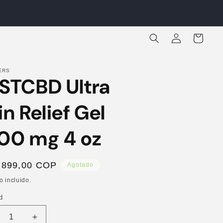
Iniciar
Carrito
sesión
ERS
STCBD Ultra
in Relief Gel
00 mg 4 oz
io
.899,00 COP
Agotado
ual
o incluido.
d
ucir
Aumentar