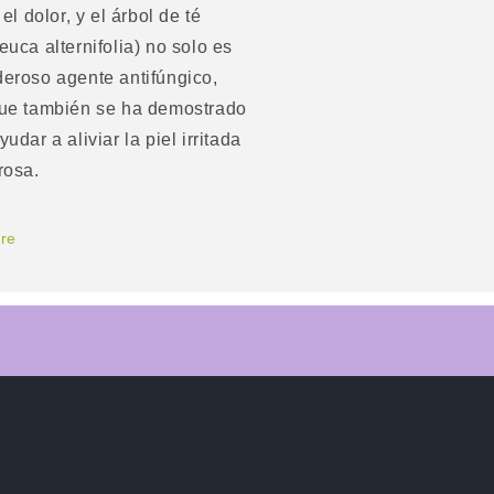
 el dolor, y el árbol de té
euca alternifolia) no solo es
eroso agente antifúngico,
que también se ha demostrado
yudar a aliviar la piel irritada
rosa.
re