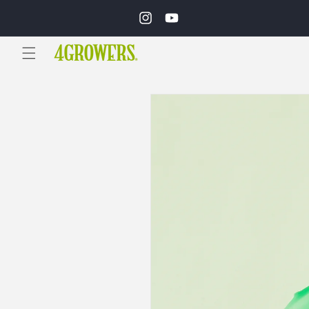
Ir
directamente
Instagram
YouTube
al contenido
Ir
directamente
a la
información
del producto