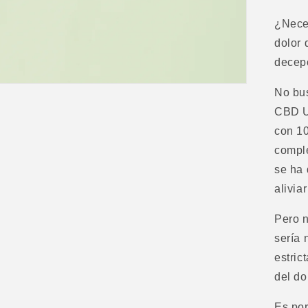
¿Neces
dolor
decepc
No bu
CBD Ul
con 1
compl
se ha
alivia
Pero n
sería 
estric
del do
Es por