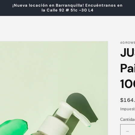
¡Nueva locación en Barranquilla! Encuéntranos en
la Calle 92 # 51c -30 L4
4GROW
JU
Pa
10
Prec
$164
habit
Impuest
Cantida
Red