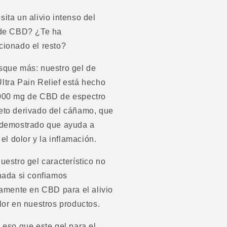
ita un alivio intenso del
 de CBD? ¿Te ha
ionado el resto?
sque más: nuestro gel de
tra Pain Relief está hecho
000 mg de CBD de espectro
eto derivado del cáñamo, que
 demostrado que ayuda a
r el dolor y la inflamación.
uestro gel característico no
nada si confiamos
tamente en CBD para el alivio
lor en nuestros productos.
 eso que este gel para el