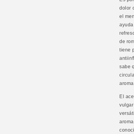
dolor 
el men
ayuda
refres
de rom
tiene 
antiin
sabe q
circul
aroma 
El ace
vulgar
versát
aroma
conoc