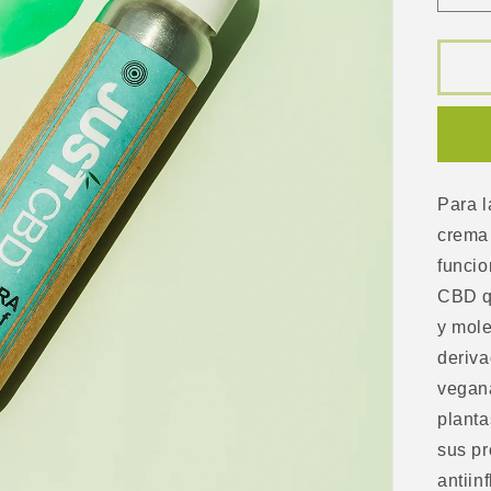
can
par
JU
Ult
Pai
Rel
Ge
10
mg
Para l
4
crema
oz
funcio
CBD q
y mol
deriv
vegan
planta
sus p
antiin