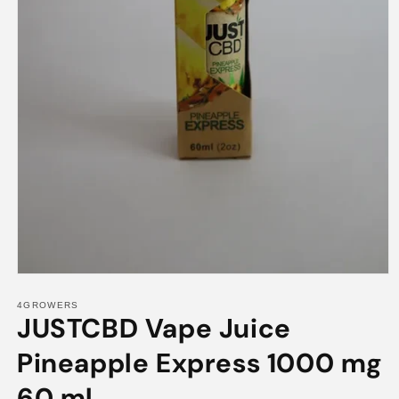
Abrir
elemento
multimedia
4GROWERS
JUSTCBD Vape Juice
1
en
una
Pineapple Express 1000 mg
ventana
modal
60 ml