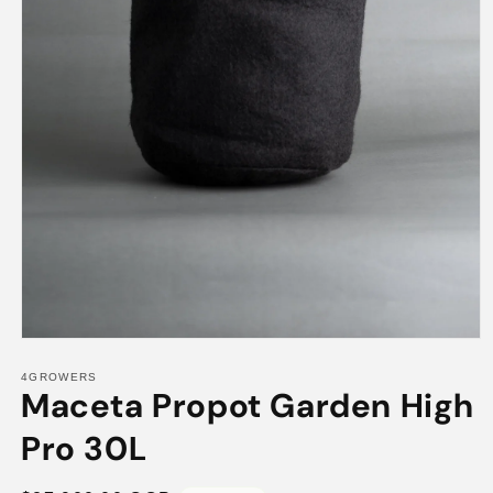
Abrir
elemento
multimedia
4GROWERS
Maceta Propot Garden High
1
en
una
Pro 30L
ventana
modal