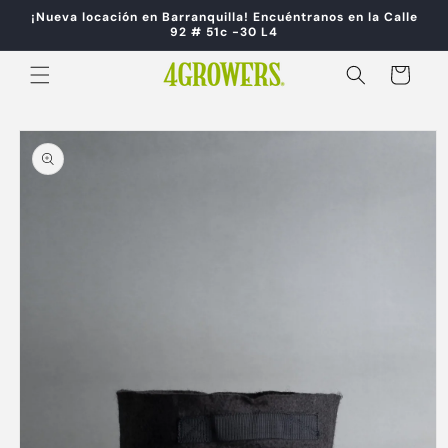
Ir
¡Nueva locación en Barranquilla! Encuéntranos en la Calle
directamente
92 # 51c -30 L4
al contenido
Carrito
Ir
directamente
a la
información
del producto