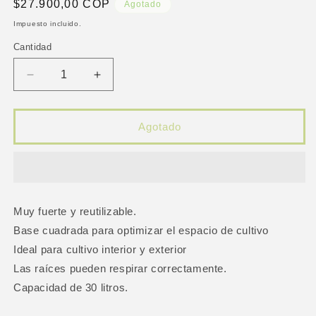
Precio
$27.900,00 COP
Agotado
habitual
Impuesto incluido.
Cantidad
Reducir
Aumentar
cantidad
cantidad
para
para
Maceta
Maceta
Agotado
Propot
Propot
Garden
Garden
High
High
Pro
Pro
30L
30L
Muy fuerte y reutilizable.
Base cuadrada para optimizar el espacio de cultivo
Ideal para cultivo interior y exterior
Las raíces pueden respirar correctamente.
Capacidad de 30 litros.