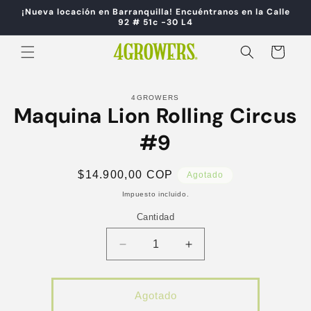
Ir
¡Nueva locación en Barranquilla! Encuéntranos en la Calle
directamente
92 # 51c -30 L4
al contenido
Carrito
Ir
directamente
4GROWERS
a la
Maquina Lion Rolling Circus
información
del producto
#9
Precio
$14.900,00 COP
Agotado
habitual
Impuesto incluido.
Cantidad
Reducir
Aumentar
cantidad
cantidad
para
para
Maquina
Maquina
Agotado
Lion
Lion