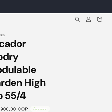
Iniciar
Carrito
sesión
ERS
cador
odry
dulable
rden High
o 55/4
io
.900,00 COP
Agotado