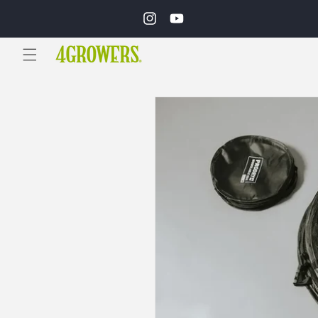
Ir
directamente
Instagram
YouTube
al contenido
Ir
directamente
a la
información
del producto