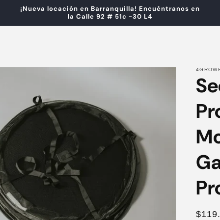
¡Nueva locación en Barranquilla! Encuéntranos en
la Calle 92 # 51c -30 L4
4GROW
Se
Pr
Mo
Ga
Pr
Prec
$119