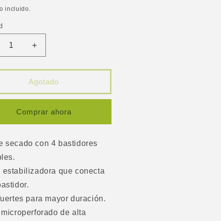
ual
o incluido.
d
ucir
Aumentar
tidad
cantidad
a
para
cador
Secador
Agotado
dry
Prodry
dulable
Modulable
rden
Garden
Comprar ahora
gh
High
o
Pro
4
55/4
e secado con 4 bastidores
bles.
estabilizadora que conecta
astidor.
fuertes para mayor duración.
 microperforado de alta